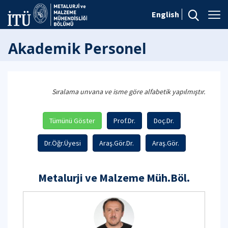
English
Akademik Personel
Sıralama unvana ve isme göre alfabetik yapılmıştır.
Tümünü Göster
Prof.Dr.
Doç.Dr.
Dr.Öğr.Üyesi
Araş.Gör.Dr.
Araş.Gör.
Metalurji ve Malzeme Müh.Böl.