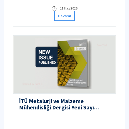
11 Haz 2026
Devamı
İTÜ Metalurji ve Malzeme
Mühendisliği Dergisi Yeni Sayı
yayında!